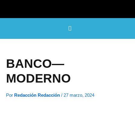
Ir
al
contenido
BANCO—
MODERNO
Por
Redacción Redacción
/
27 marzo, 2024