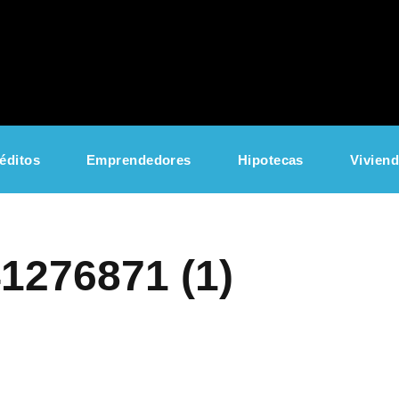
éditos
Emprendedores
Hipotecas
Vivien
1276871 (1)