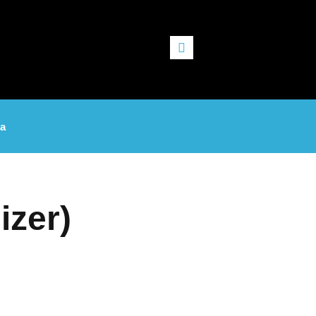
da
izer)